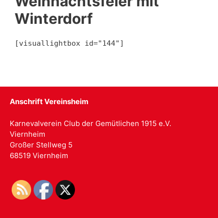
Weihnachtsfeier mit
Winterdorf
[visuallightbox id="144"]
Anschrift Vereinsheim
Karnevalverein Club der Gemütlichen 1915 e.V.
Viernheim
Großer Stellweg 5
68519 Viernheim