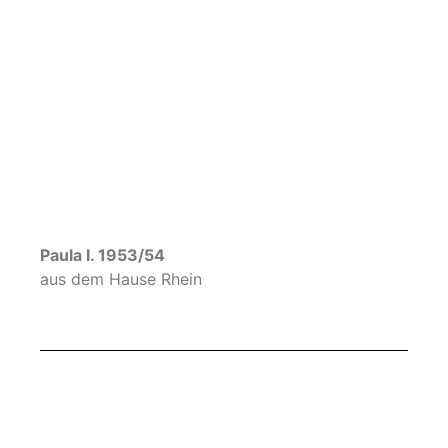
Herti I. 1948/49
aus dem Hause Miersch
von 1937 bis 1948
kriegsbedingt keine Prinzessinnen
Hilde I. 1935/36