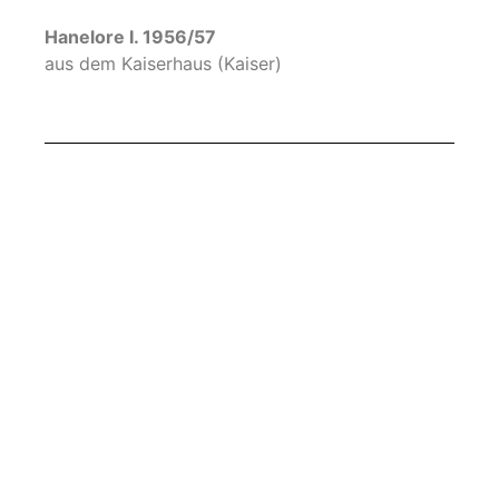
aus dem Hause Koh-i-Noor
Paula I. 1953/54
aus dem Hause Rhein