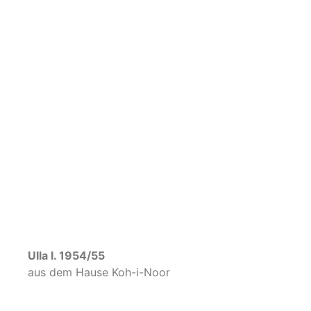
Marianne I. 1952/53
aus dem Hause Daub
Elfriede I. 1951/52
aus dem Hause Winkler