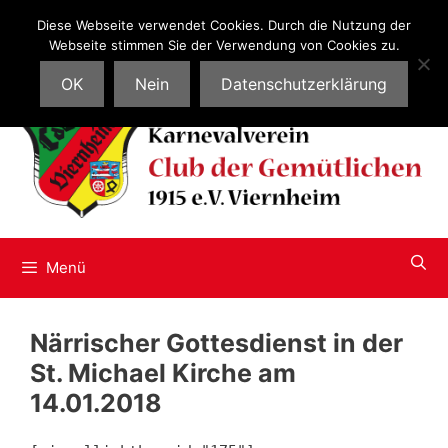
Zum
Kontakt
Diese Webseite verwendet Cookies. Durch die Nutzung der
Inhalt
Webseite stimmen Sie der Verwendung von Cookies zu.
springen
OK
Nein
Datenschutzerklärung
Menü
Närrischer Gottesdienst in der
St. Michael Kirche am
14.01.2018