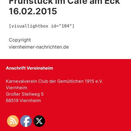
Frühstück im Cafe am Eck
16.02.2015
[visuallightbox id="104"]
Copyright
viernheimer-nachrichten.de
Anschrift Vereinsheim
Karnevalverein Club der Gemütlichen 1915 e.V.
Viernheim
Großer Stellweg 5
68519 Viernheim