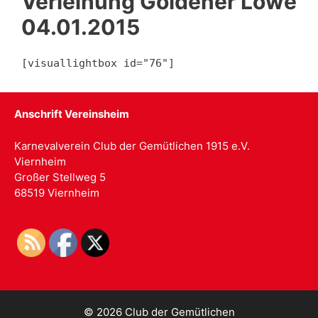
Verleihung Goldener Löwe
04.01.2015
[visuallightbox id="76"]
Anschrift Vereinsheim
Karnevalverein Club der Gemütlichen 1915 e.V.
Viernheim
Großer Stellweg 5
68519 Viernheim
© 2026 Club der Gemütlichen