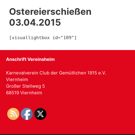
Ostereierschießen
03.04.2015
[visuallightbox id="109"]
Anschrift Vereinsheim
Karnevalverein Club der Gemütlichen 1915 e.V.
Viernheim
Großer Stellweg 5
68519 Viernheim