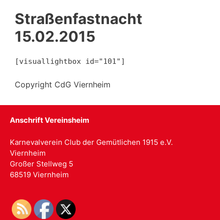
Straßenfastnacht
15.02.2015
[visuallightbox id="101"]
Copyright CdG Viernheim
Anschrift Vereinsheim
Karnevalverein Club der Gemütlichen 1915 e.V.
Viernheim
Großer Stellweg 5
68519 Viernheim